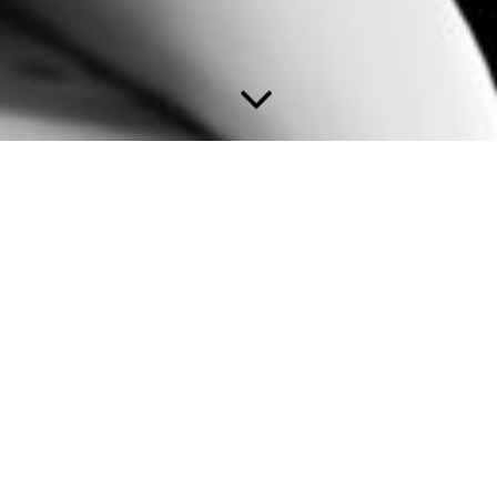
NEUIGKEITEN
Zurück zur Übersicht
17.09.2025
KlaRCash TSE Service Version 4.8.7
Es steht eine neue Version des TSE Service für Sie im
Downloadbereich unter "Fiskal -Deutschland" bereit. Diese
Version wird für die Datev Direktanbindung benötigt.
Lauffähig nur für eine Swissbit TSE.